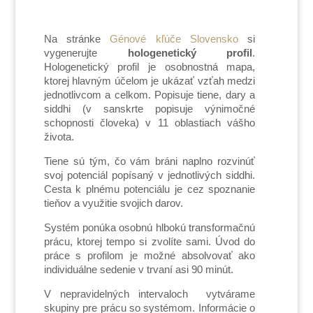
Na stránke
Génové kľúče Slovensko
si
vygenerujte
hologenetický profil
.
Hologenetický profil je osobnostná mapa,
ktorej hlavným účelom je ukázať vzťah medzi
jednotlivcom a celkom. Popisuje tiene, dary a
siddhi (v sanskrte popisuje výnimočné
schopnosti človeka) v 11 oblastiach vášho
života.
Tiene sú tým, čo vám bráni naplno rozvinúť
svoj potenciál popísaný v jednotlivých siddhi.
Cesta k plnému potenciálu je cez spoznanie
tieňov a využitie svojich darov.
Systém ponúka osobnú hlbokú transformačnú
prácu, ktorej tempo si zvolíte sami. Úvod do
práce s profilom je možné absolvovať ako
individuálne sedenie v trvaní asi 90 minút.
V nepravidelných intervaloch vytvárame
skupiny pre prácu so systémom. Informácie o