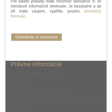
Pre takéto prípady máte možnosť dohodnúť si 30
minútové informačné stretnutie. Je bezplatné a ak
oň máte záujem, vyplňte, prosím,
kontaktný
formulár
.
Dohodnite si stretnutie
Právne informácie
Ochrana osobných údajov
Cookies
Všeobecné obchodné podmienky
Všeobecné obchodné podmienky pre Darčekové
poukazy