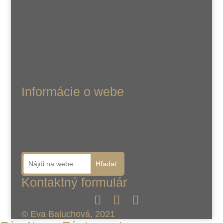
e-mail: eva@evabaluchova.com
tel.: +421 907 737 113
Informácie o webe
Portréty:
Katarína Varga
Štúdiové foto:
DYNAMEET
Design:
Eva Baluchová
Integrácie a tech. podpora:
Lukáš Adamík
Hľadať
Kontaktný formulár
© Eva Baluchová, 2021