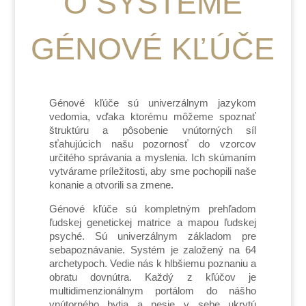
O SYSTÉME
GÉNOVÉ KĽÚČE
Génové kľúče sú univerzálnym jazykom
vedomia, vďaka ktorému môžeme spoznať
štruktúru a pôsobenie vnútorných síl
sťahujúcich našu pozornosť do vzorcov
určitého správania a myslenia. Ich skúmaním
vytvárame príležitosti, aby sme pochopili naše
konanie a otvorili sa zmene.
Génové kľúče sú kompletným prehľadom
ľudskej genetickej matrice a mapou ľudskej
psyché. Sú univerzálnym základom pre
sebapoznávanie. Systém je založený na 64
archetypoch. Vedie nás k hlbšiemu poznaniu a
obratu dovnútra. Každý z kľúčov je
multidimenzionálnym portálom do nášho
vnútorného bytia a nesie v sebe ukrytú