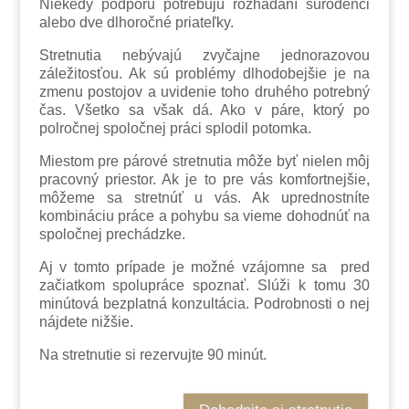
Niekedy podporu potrebujú rozhádaní súrodenci
alebo dve dlhoročné priateľky.
Stretnutia nebývajú zvyčajne jednorazovou
záležitosťou. Ak sú problémy dlhodobejšie je na
zmenu postojov a uvidenie toho druhého potrebný
čas. Všetko sa však dá. Ako v páre, ktorý po
polročnej spoločnej práci splodil potomka.
Miestom pre párové stretnutia môže byť nielen môj
pracovný priestor. Ak je to pre vás komfortnejšie,
môžeme sa stretnúť u vás. Ak uprednostníte
kombináciu práce a pohybu sa vieme dohodnúť na
spoločnej prechádzke.
Aj v tomto prípade je možné vzájomne sa pred
začiatkom spolupráce spoznať. Slúži k tomu 30
minútová bezplatná konzultácia. Podrobnosti o nej
nájdete nižšie.
Na stretnutie si rezervujte 90 minút.