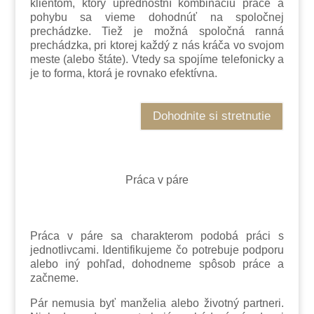
klientom, ktorý uprednostní kombináciu práce a
pohybu sa vieme dohodnúť na spoločnej
prechádzke. Tiež je možná spoločná ranná
prechádzka, pri ktorej každý z nás kráča vo svojom
meste (alebo štáte). Vtedy sa spojíme telefonicky a
je to forma, ktorá je rovnako efektívna.
Dohodnite si stretnutie
Práca v páre
Práca v páre sa charakterom podobá práci s
jednotlivcami. Identifikujeme čo potrebuje podporu
alebo iný pohľad, dohodneme spôsob práce a
začneme.
Pár nemusia byť manželia alebo životný partneri.