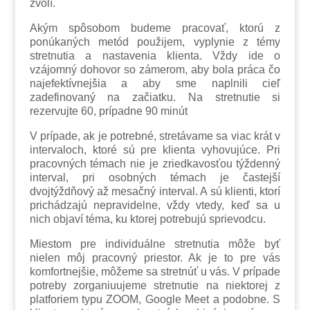
zvolí.
Akým spôsobom budeme pracovať, ktorú z
ponúkaných metód použijem, vyplynie z témy
stretnutia a nastavenia klienta. Vždy ide o
vzájomný dohovor so zámerom, aby bola práca čo
najefektívnejšia a aby sme naplnili cieľ
zadefinovaný na začiatku. Na stretnutie si
rezervujte 60, prípadne 90 minút
V prípade, ak je potrebné, stretávame sa viac krát v
intervaloch, ktoré sú pre klienta vyhovujúce. Pri
pracovných témach nie je zriedkavosťou týždenný
interval, pri osobných témach je častejší
dvojtýždňový až mesačný interval. A sú klienti, ktorí
prichádzajú nepravidelne, vždy vtedy, keď sa u
nich objaví téma, ku ktorej potrebujú sprievodcu.
Miestom pre individuálne stretnutia môže byť
nielen môj pracovný priestor. Ak je to pre vás
komfortnejšie, môžeme sa stretnúť u vás. V prípade
potreby zorganiuujeme stretnutie na niektorej z
platforiem typu ZOOM, Google Meet a podobne. S