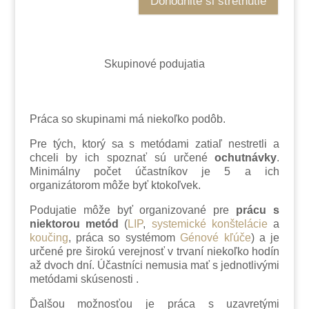
Dohodnite si stretnutie
Skupinové podujatia
Práca so skupinami má niekoľko podôb.
Pre tých, ktorý sa s metódami zatiaľ nestretli a
chceli by ich spoznať sú určené
ochutnávky
.
Minimálny počet účastníkov je 5 a ich
organizátorom môže byť ktokoľvek.
Podujatie môže byť organizované pre
prácu s
niektorou metód
(
LIP
,
systemické
konštelácie
a
koučing
, práca so systémom
Génové kľúče
) a je
určené pre širokú verejnosť v trvaní niekoľko hodín
až dvoch dní. Účastníci nemusia mať s jednotlivými
metódami skúsenosti .
Ďalšou možnosťou je práca s uzavretými