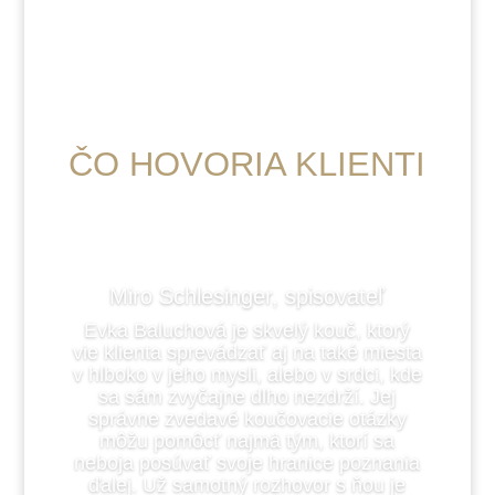
ČO HOVORIA KLIENTI
Miro Schlesinger, spisovateľ
Evka Baluchová je skvelý kouč, ktorý
vie klienta sprevádzať aj na také
miesta
v hlboko v jeho mysli, alebo v srdci, kde
sa sám zvyčajne dlho
nezdrží. Jej
správne zvedavé koučovacie otázky
môžu pomôcť najmä tým,
ktorí sa
neboja posúvať svoje hranice poznania
ďalej. Už samotný rozhovor
s ňou je