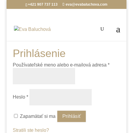
+421 907 737 113
eva@evabaluchova.com
Prihlásenie
Používateľské meno alebo e-mailová adresa
*
Heslo
*
Prihlásiť
Zapamätať si ma
Stratili ste heslo?