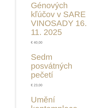
Génových
kľúčov v SARE
VINOSADY 16.
11. 2025
€
40,00
Sedm
posvátných
pečetí
€
23,00
Umění