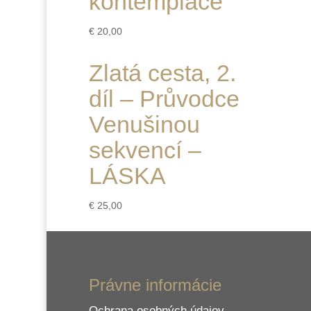
kontemplace
€
20,00
Zlatá cesta, 2.
díl – Průvodce
Venušinou
sekvencí –
LÁSKA
€
25,00
Právne informácie
Ochrana osobných údajov