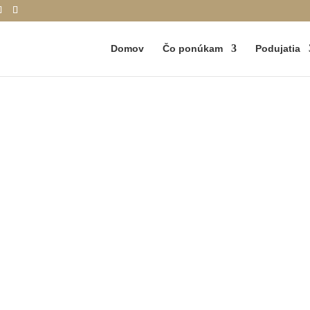
Domov
Čo ponúkam
Podujatia