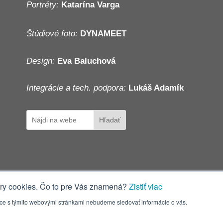
Portréty:
Katarína Varga
Štúdiové foto:
DYNAMEET
Design:
Eva Baluchová
Integrácie a tech. podpora:
Lukáš Adamík
Hľadať
ory cookies. Čo to pre Vás znamená?
Zistiť viac
áce s týmito webovými stránkami nebudeme sledovať informácie o vás.