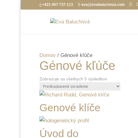
+421 907 737 113
eva@evabaluchova.com
Domov
/ Génové kľúče
Génové kľúče
Zobrazuje sa všetkych 5 výsledkov
Genové klíče
Úvod do